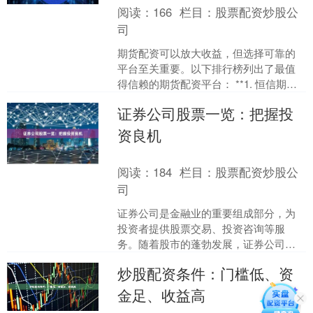
阅读：
166
栏目：
股票配资炒股公
司
期货配资可以放大收益，但选择可靠的
平台至关重要。以下排行榜列出了最值
得信赖的期货配资平台： **1. 恒信期货**
* 资深业内人士创立，拥有丰富的期货交
证券公司股票一览：把握投
易经验....
资良机
阅读：
184
栏目：
股票配资炒股公
司
证券公司是金融业的重要组成部分，为
投资者提供股票交易、投资咨询等服
务。随着股市的蓬勃发展，证券公司股
票也成为投资者关注的焦点。 **行业概
炒股配资条件：门槛低、资
况** 中国证券行业竞....
金足、收益高