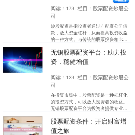
阅读：
173
栏目：
股票配资炒股公
司
炒股配资是指投资者通过向配资公司借
款，放大资金杠杆，从而提高投资收益
的一种方式。与传统的股票投资相比，
炒股配资具有以下优势： **门槛低：**配
无锡股票配资平台：助力投
资公司对投资者的....
资，稳健增值
阅读：
123
栏目：
股票配资炒股公
司
在投资市场中，股票配资是一种杠杆化
的投资方式，可以放大投资者的收益。
无锡股票配资平台为投资者提供专业的
配资服务，助力投资者稳健增值。 无锡
股票配资条件：开启财富增
股票配资平台拥有丰富的....
值之旅