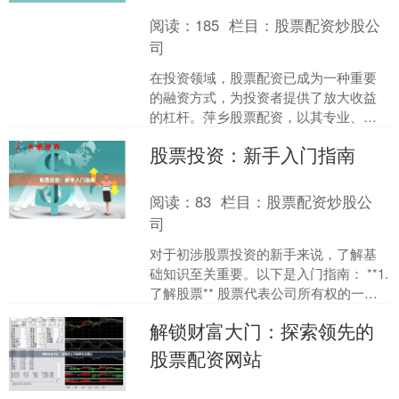
阅读：
185
栏目：
股票配资炒股公
司
在投资领域，股票配资已成为一种重要
的融资方式，为投资者提供了放大收益
的杠杆。萍乡股票配资，以其专业、安
全、高效的服务，助力投资者实现财富
股票投资：新手入门指南
梦想。 萍乡股票配资平台....
阅读：
83
栏目：
股票配资炒股公
司
对于初涉股票投资的新手来说，了解基
础知识至关重要。以下是入门指南： **1.
了解股票** 股票代表公司所有权的一部
分。当您购买股票时，您就成为该公司
解锁财富大门：探索领先的
的股东，有....
股票配资网站