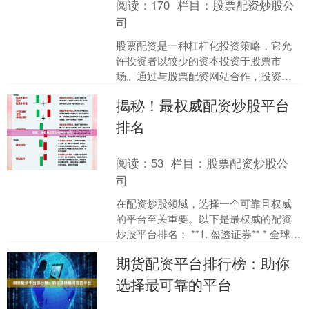
阅读：
170
栏目：
股票配资炒股公
司
股票配资是一种杠杆化投资策略，它允
许投资者以较少的资本投资于股票市
场。通过与股票配资网站合作，投资者
可以获得额外的资金，从而放大他们的
揭秘！最权威配资炒股平台
投资回报潜力。 领先的股票....
排名
阅读：
53
栏目：
股票配资炒股公
司
在配资炒股领域，选择一个可靠且权威
的平台至关重要。以下是最权威的配资
炒股平台排名： **1. 盈透证券** * 全球最
大的在线券商之一 * 提供高达 1:100....
期货配资平台排行榜：助你
选择最可靠的平台