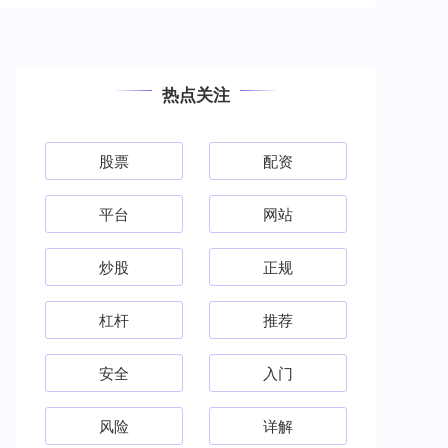
热点关注
股票
配资
平台
网站
炒股
正规
杠杆
推荐
安全
入门
风险
详解