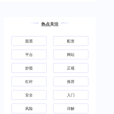
热点关注
股票
配资
平台
网站
炒股
正规
杠杆
推荐
安全
入门
风险
详解