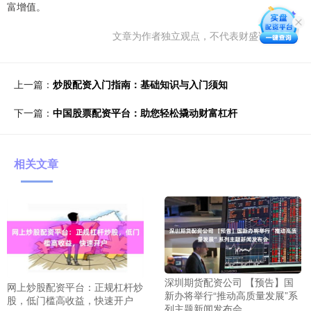
富增值。
文章为作者独立观点，不代表财盛证券观点
上一篇：
炒股配资入门指南：基础知识与入门须知
下一篇：
中国股票配资平台：助您轻松撬动财富杠杆
相关文章
深圳期货配资公司 【预告】国
网上炒股配资平台：正规杠杆炒
新办将举行“推动高质量发展”系
股，低门槛高收益，快速开户
列主题新闻发布会