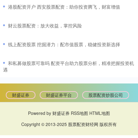
​港股配资开户 西安股票配资：助你投资腾飞，财富增值
​财云股票配资：放大收益，掌控风险
​线上配资股票 挖掘潜力：配市值股票，稳健投资新选择
​和私募做股票可靠吗 配资平台助力股票分析，精准把握投资机
遇
财盛证券
财盛证券平台
股票配资炒股公司
Powered by
财盛证券
RSS地图
HTML地图
Copyright
© 2013-2025
股票配资财经网
版权所有