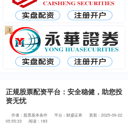
正规股票配资平台：安全稳健，助您投
资无忧
作者：股票基本条件
平台：财盛证券
更新：2025-09-22
05:55:33
阅读：183