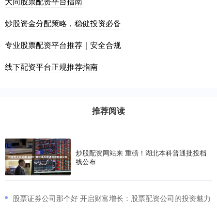
大同股票配资平台指南
炒股资金分配策略，稳健投资必备
专业股票配资平台推荐｜安全合规
线下配资平台正规推荐指南
推荐阅读
炒股配资网站来 重磅！湖北本科普通批投档
线公布
​股票证券公司那个好 开启财富增长：股票配资公司的投资魅力